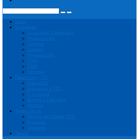
Tienda
Inicio
Tecnología
Actualidad Tecnológica
Programación
Android
Gadgets
Programación
CMS
LMS
Sistemas
Educacion y TIC
Educación
Educacion y TIC
E-Learning
Robótica Educativa
Opinión
Acerca de mi
Mi blog del Máster TAE
Portafolio
Jardinería
Tienda