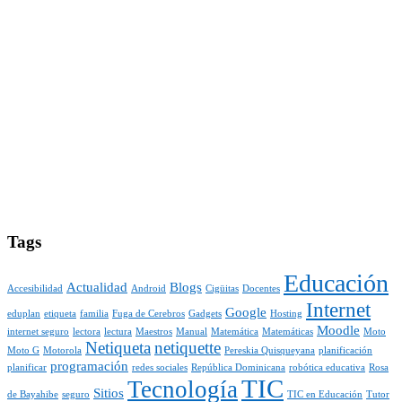
Tags
Educación
Actualidad
Blogs
Accesibilidad
Android
Cigüitas
Docentes
Internet
Google
eduplan
etiqueta
familia
Fuga de Cerebros
Gadgets
Hosting
Moodle
internet seguro
lectora
lectura
Maestros
Manual
Matemática
Matemáticas
Moto
Netiqueta
netiquette
Moto G
Motorola
Pereskia Quisqueyana
planificación
programación
planificar
redes sociales
República Dominicana
robótica educativa
Rosa
TIC
Tecnología
Sitios
de Bayahibe
seguro
TIC en Educación
Tutor