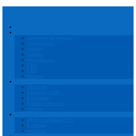
Madelyn Del Rosario
Inicio
Tecnología
Actualidad Tecnológica
Programación
Android
Gadgets
Programación
CMS
LMS
Sistemas
Educacion y TIC
Educación
Educacion y TIC
E-Learning
Robótica Educativa
Opinión
Acerca de mi
Mi blog del Máster TAE
Portafolio
Jardinería