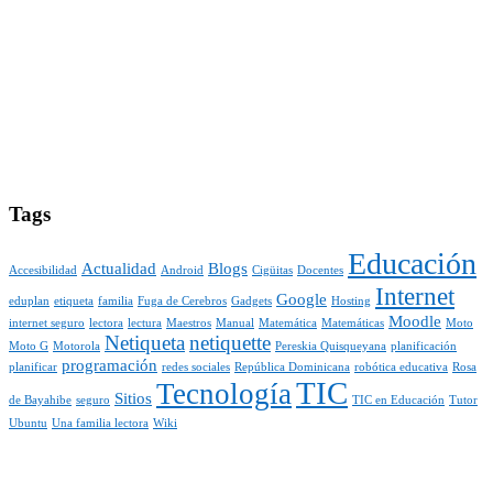
Tags
Educación
Actualidad
Blogs
Accesibilidad
Android
Cigüitas
Docentes
Internet
Google
eduplan
etiqueta
familia
Fuga de Cerebros
Gadgets
Hosting
Moodle
internet seguro
lectora
lectura
Maestros
Manual
Matemática
Matemáticas
Moto
Netiqueta
netiquette
Moto G
Motorola
Pereskia Quisqueyana
planificación
programación
planificar
redes sociales
República Dominicana
robótica educativa
Rosa
TIC
Tecnología
Sitios
de Bayahibe
seguro
TIC en Educación
Tutor
Ubuntu
Una familia lectora
Wiki