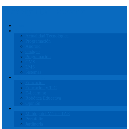
Madelyn Del Rosario
Inicio
Tecnología
Actualidad Tecnológica
Programación
Android
Gadgets
Programación
CMS
LMS
Sistemas
Educacion y TIC
Educación
Educacion y TIC
E-Learning
Robótica Educativa
Opinión
Acerca de mi
Mi blog del Máster TAE
Portafolio
Jardinería