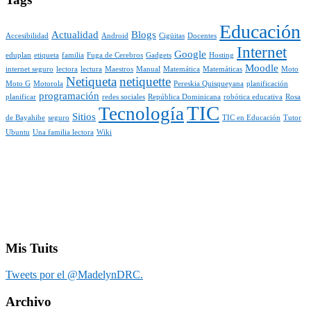
Educación
Actualidad
Blogs
Accesibilidad
Android
Cigüitas
Docentes
Internet
Google
eduplan
etiqueta
familia
Fuga de Cerebros
Gadgets
Hosting
Moodle
internet seguro
lectora
lectura
Maestros
Manual
Matemática
Matemáticas
Moto
Netiqueta
netiquette
Moto G
Motorola
Pereskia Quisqueyana
planificación
programación
planificar
redes sociales
República Dominicana
robótica educativa
Rosa
TIC
Tecnología
Sitios
de Bayahibe
seguro
TIC en Educación
Tutor
Ubuntu
Una familia lectora
Wiki
Mis Tuits
Tweets por el @MadelynDRC.
Archivo