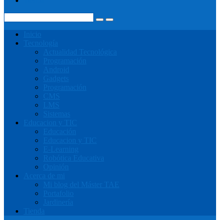
Tienda
Inicio
Tecnología
Actualidad Tecnológica
Programación
Android
Gadgets
Programación
CMS
LMS
Sistemas
Educacion y TIC
Educación
Educacion y TIC
E-Learning
Robótica Educativa
Opinión
Acerca de mi
Mi blog del Máster TAE
Portafolio
Jardinería
Tienda