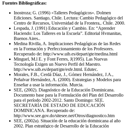
Fuentes Bibliográficas:
Inostroza; G. (1996) «Talleres Pedagógicos». Dolmen
Ediciones. Santiago, Chile. Lectura: Cambio Pedagógico del
Centro de Recursos, Universidad de la Frontera,. Chile. 2000.
Lespada, J. (1991) Educación y Cambio. En: “Aprender
Haciendo: Los Talleres en la Escuela”. Editorial Hvmanitas,
Buenos Aires..
Medina Rivilla, A. Implicaciones Pedagógicas de las Redes
en la Formación y Perfeccionamiento de los Profesores.
Recuperado de: http://www.uib.es/depart/gte/medina.html
Minguel, M.l E. y Font Ferres, J(1995). Las Nuevas
Tecnología Exigen un Nuevo Perfil del Maestro.
http://www.uib.es/depart/gte/esfe.html. Edutec.
Morales, F.B., Cerdá Díaz, J., Gómez Hernández, J.A.,
Peñalvar Hernández, A. (2000). Estrategias y Modelos para
Enseñar a usar la información. Murcia.
SEE, (2002). Diagnóstico de la Educación Dominicana.
Documento base para la Formulación del Plan del Desarrollo
para el período 2002-2012. Santo Domingo: SEE.
SECRETARÍA DE ESTADO DE EDUCACIÓN
DOMINICANA. Recuperado de:
http://www.see.gov.do/sitesee.net/Otros/diagnostico.htm
SEE, (2002a). Situación de la educación dominicana al año
2002. Plan estratégico de Desarrollo de la Educación