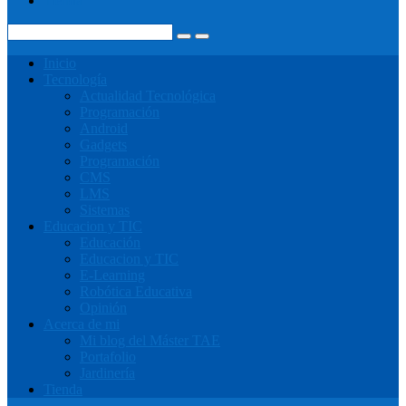
Tienda
Inicio
Tecnología
Actualidad Tecnológica
Programación
Android
Gadgets
Programación
CMS
LMS
Sistemas
Educacion y TIC
Educación
Educacion y TIC
E-Learning
Robótica Educativa
Opinión
Acerca de mi
Mi blog del Máster TAE
Portafolio
Jardinería
Tienda