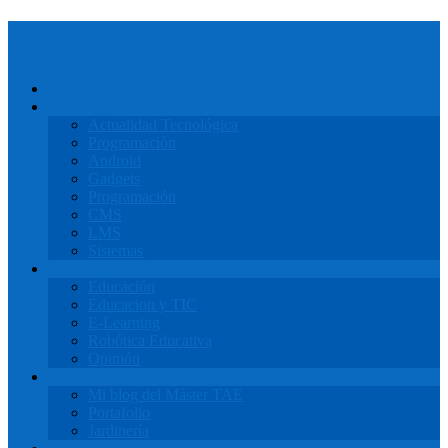
Madelyn Del Rosario
Inicio
Tecnología
Actualidad Tecnológica
Programación
Android
Gadgets
Programación
CMS
LMS
Sistemas
Educacion y TIC
Educación
Educacion y TIC
E-Learning
Robótica Educativa
Opinión
Acerca de mi
Mi blog del Máster TAE
Portafolio
Jardinería