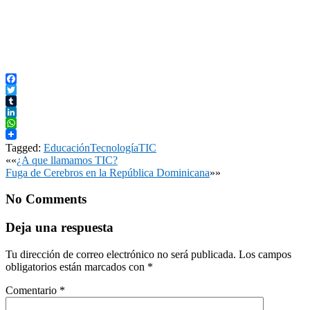
Facebook
Twitter
Tumblr
LinkedIn
WhatsApp
Tagged:
Educación
Tecnología
TIC
Post
««
¿A que llamamos TIC?
Fuga de Cerebros en la República Dominicana
»»
navigation
No Comments
Deja una respuesta
Tu dirección de correo electrónico no será publicada.
Los campos
obligatorios están marcados con
*
Comentario
*