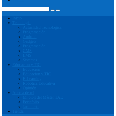
Tienda
Inicio
Tecnología
Actualidad Tecnológica
Programación
Android
Gadgets
Programación
CMS
LMS
Sistemas
Educacion y TIC
Educación
Educacion y TIC
E-Learning
Robótica Educativa
Opinión
Acerca de mi
Mi blog del Máster TAE
Portafolio
Jardinería
Tienda