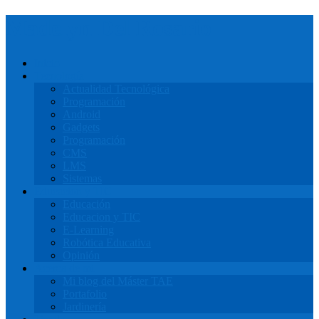
Madelyn Del Rosario
Inicio
Tecnología
Actualidad Tecnológica
Programación
Android
Gadgets
Programación
CMS
LMS
Sistemas
Educacion y TIC
Educación
Educacion y TIC
E-Learning
Robótica Educativa
Opinión
Acerca de mi
Mi blog del Máster TAE
Portafolio
Jardinería