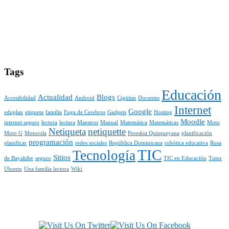
Tags
Educación
Actualidad
Blogs
Accesibilidad
Android
Cigüitas
Docentes
Internet
Google
eduplan
etiqueta
familia
Fuga de Cerebros
Gadgets
Hosting
Moodle
internet seguro
lectora
lectura
Maestros
Manual
Matemática
Matemáticas
Moto
Netiqueta
netiquette
Moto G
Motorola
Pereskia Quisqueyana
planificación
programación
planificar
redes sociales
República Dominicana
robótica educativa
Rosa
TIC
Tecnología
Sitios
de Bayahibe
seguro
TIC en Educación
Tutor
Ubuntu
Una familia lectora
Wiki