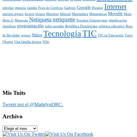
Internet
Google
eduplan
etiqueta
familia
Fuga de Cerebros
Gadgets
Hosting
Moodle
internet seguro
lectora
lectura
Maestros
Manual
Matemática
Matemáticas
Moto
Netiqueta
netiquette
Moto G
Motorola
Pereskia Quisqueyana
planificación
programación
planificar
redes sociales
República Dominicana
robótica educativa
Rosa
TIC
Tecnología
Sitios
de Bayahibe
seguro
TIC en Educación
Tutor
Ubuntu
Una familia lectora
Wiki
Mis Tuits
Tweets por el @MadelynDRC.
Archivo
Archivo