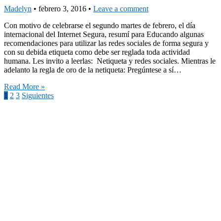
Madelyn
•
febrero 3, 2016
•
Leave a comment
Con motivo de celebrarse el segundo martes de febrero, el día
internacional del Internet Segura, resumí para Educando algunas
recomendaciones para utilizar las redes sociales de forma segura y
con su debida etiqueta como debe ser reglada toda actividad
humana. Les invito a leerlas: Netiqueta y redes sociales. Mientras le
adelanto la regla de oro de la netiqueta: Pregúntese a sí…
Read More »
Navegación
1
2
3
Siguientes
de
entradas