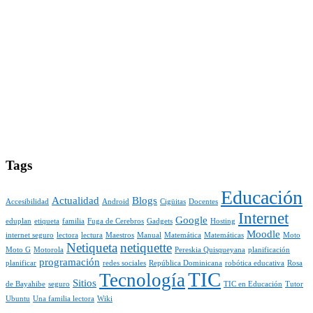
Tags
Educación
Actualidad
Blogs
Accesibilidad
Android
Cigüitas
Docentes
Internet
Google
eduplan
etiqueta
familia
Fuga de Cerebros
Gadgets
Hosting
Moodle
internet seguro
lectora
lectura
Maestros
Manual
Matemática
Matemáticas
Moto
Netiqueta
netiquette
Moto G
Motorola
Pereskia Quisqueyana
planificación
programación
planificar
redes sociales
República Dominicana
robótica educativa
Rosa
TIC
Tecnología
Sitios
de Bayahibe
seguro
TIC en Educación
Tutor
Ubuntu
Una familia lectora
Wiki