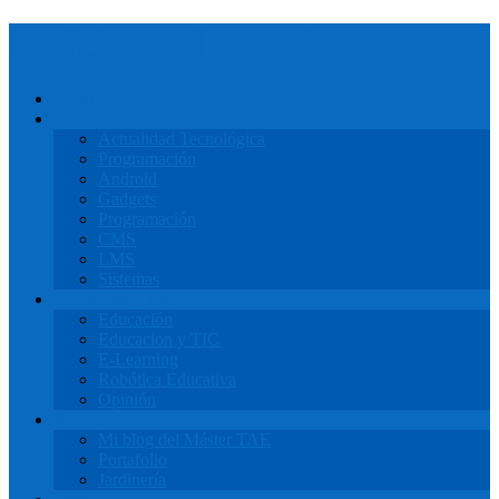
Madelyn Del Rosario
Inicio
Tecnología
Actualidad Tecnológica
Programación
Android
Gadgets
Programación
CMS
LMS
Sistemas
Educacion y TIC
Educación
Educacion y TIC
E-Learning
Robótica Educativa
Opinión
Acerca de mi
Mi blog del Máster TAE
Portafolio
Jardinería