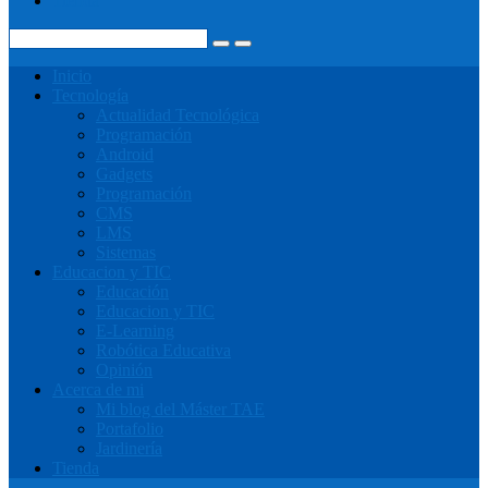
Tienda
Inicio
Tecnología
Actualidad Tecnológica
Programación
Android
Gadgets
Programación
CMS
LMS
Sistemas
Educacion y TIC
Educación
Educacion y TIC
E-Learning
Robótica Educativa
Opinión
Acerca de mi
Mi blog del Máster TAE
Portafolio
Jardinería
Tienda