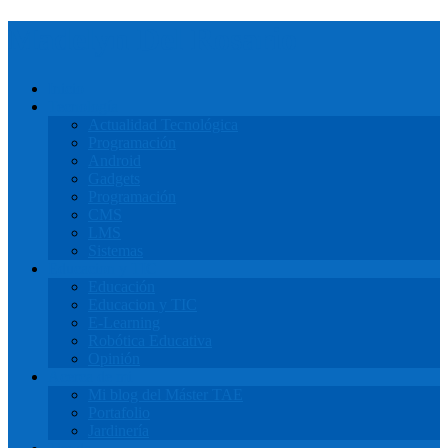
Madelyn Del Rosario
Inicio
Tecnología
Actualidad Tecnológica
Programación
Android
Gadgets
Programación
CMS
LMS
Sistemas
Educacion y TIC
Educación
Educacion y TIC
E-Learning
Robótica Educativa
Opinión
Acerca de mi
Mi blog del Máster TAE
Portafolio
Jardinería