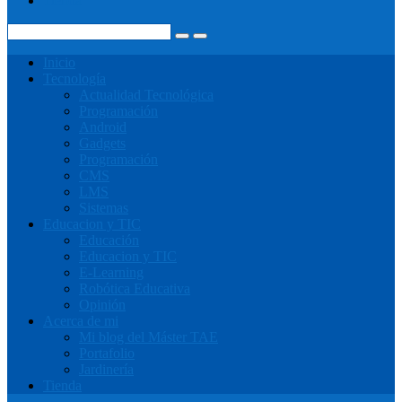
Tienda
Inicio
Tecnología
Actualidad Tecnológica
Programación
Android
Gadgets
Programación
CMS
LMS
Sistemas
Educacion y TIC
Educación
Educacion y TIC
E-Learning
Robótica Educativa
Opinión
Acerca de mi
Mi blog del Máster TAE
Portafolio
Jardinería
Tienda